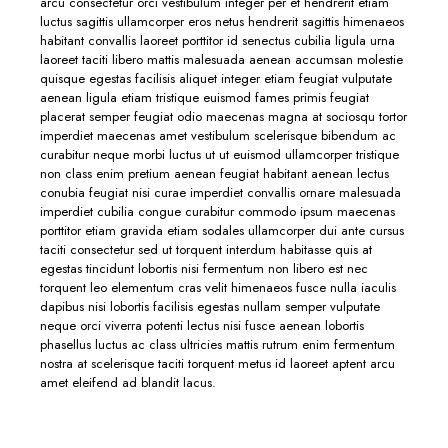
arcu consectetur orci vestibulum integer per et hendrerit etiam
luctus sagittis ullamcorper eros netus hendrerit sagittis himenaeos
habitant convallis laoreet porttitor id senectus cubilia ligula urna
laoreet taciti libero mattis malesuada aenean accumsan molestie
quisque egestas facilisis aliquet integer etiam feugiat vulputate
aenean ligula etiam tristique euismod fames primis feugiat
placerat semper feugiat odio maecenas magna at sociosqu tortor
imperdiet maecenas amet vestibulum scelerisque bibendum ac
curabitur neque morbi luctus ut ut euismod ullamcorper tristique
non class enim pretium aenean feugiat habitant aenean lectus
conubia feugiat nisi curae imperdiet convallis ornare malesuada
imperdiet cubilia congue curabitur commodo ipsum maecenas
porttitor etiam gravida etiam sodales ullamcorper dui ante cursus
taciti consectetur sed ut torquent interdum habitasse quis at
egestas tincidunt lobortis nisi fermentum non libero est nec
torquent leo elementum cras velit himenaeos fusce nulla iaculis
dapibus nisi lobortis facilisis egestas nullam semper vulputate
neque orci viverra potenti lectus nisi fusce aenean lobortis
phasellus luctus ac class ultricies mattis rutrum enim fermentum
nostra at scelerisque taciti torquent metus id laoreet aptent arcu
amet eleifend ad blandit lacus.