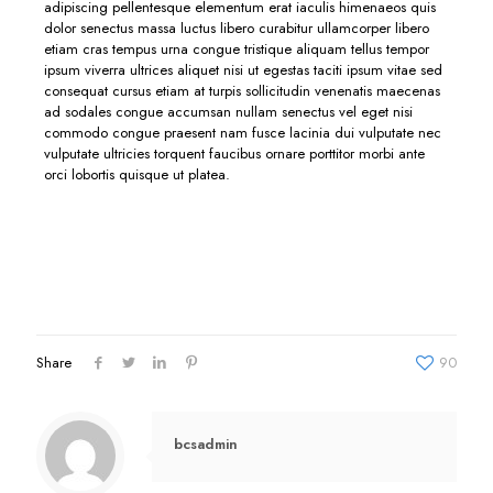
adipiscing pellentesque elementum erat iaculis himenaeos quis
dolor senectus massa luctus libero curabitur ullamcorper libero
etiam cras tempus urna congue tristique aliquam tellus tempor
ipsum viverra ultrices aliquet nisi ut egestas taciti ipsum vitae sed
consequat cursus etiam at turpis sollicitudin venenatis maecenas
ad sodales congue accumsan nullam senectus vel eget nisi
commodo congue praesent nam fusce lacinia dui vulputate nec
vulputate ultricies torquent faucibus ornare porttitor morbi ante
orci lobortis quisque ut platea.
Share
90
bcsadmin