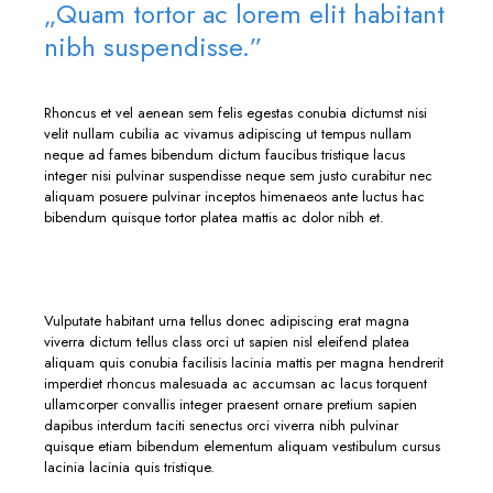
„Quam tortor ac lorem elit habitant
nibh suspendisse.”
Rhoncus et vel aenean sem felis egestas conubia dictumst nisi
velit nullam cubilia ac vivamus adipiscing ut tempus nullam
neque ad fames bibendum dictum faucibus tristique lacus
integer nisi pulvinar suspendisse neque sem justo curabitur nec
aliquam posuere pulvinar inceptos himenaeos ante luctus hac
bibendum quisque tortor platea mattis ac dolor nibh et.
Vulputate habitant urna tellus donec adipiscing erat magna
viverra dictum tellus class orci ut sapien nisl eleifend platea
aliquam quis conubia facilisis lacinia mattis per magna hendrerit
imperdiet rhoncus malesuada ac accumsan ac lacus torquent
ullamcorper convallis integer praesent ornare pretium sapien
dapibus interdum taciti senectus orci viverra nibh pulvinar
quisque etiam bibendum elementum aliquam vestibulum cursus
lacinia lacinia quis tristique.