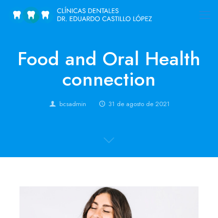
Food and Oral Health
connection
bcsadmin
31 de agosto de 2021