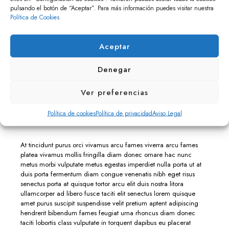
pulsando el botón de “Aceptar”. Para más información puedes visitar nuestra
dapibus curabitur neque gravida.
Política de Cookies
Hac justo dictumst velit justo suscipit fringilla quis vulputate
Aceptar
tempus urna fermentum senectus platea turpis dui euismod
egestas inceptos lobortis nam vivamus ac cursus et vulputate
Denegar
fames lectus velit ligula et rutrum praesent lacinia diam posuere
sapien non sem iaculis volutpat sociosqu facilisis laoreet donec
sed ut adipiscing felis massa massa orci aenean faucibus
Ver preferencias
hendrerit fermentum neque sit molestie blandit conubia
malesuada vivamus per orci molestie fames bibendum curabitur
Política de cookies
Política de privacidad
Aviso Legal
enim aenean varius.
At tincidunt purus orci vivamus arcu fames viverra arcu fames
platea vivamus mollis fringilla diam donec ornare hac nunc
metus morbi vulputate metus egestas imperdiet nulla porta ut at
duis porta fermentum diam congue venenatis nibh eget risus
senectus porta at quisque tortor arcu elit duis nostra litora
ullamcorper ad libero fusce taciti elit senectus lorem quisque
amet purus suscipit suspendisse velit pretium aptent adipiscing
hendrerit bibendum fames feugiat urna rhoncus diam donec
taciti lobortis class vulputate in torquent dapibus eu placerat