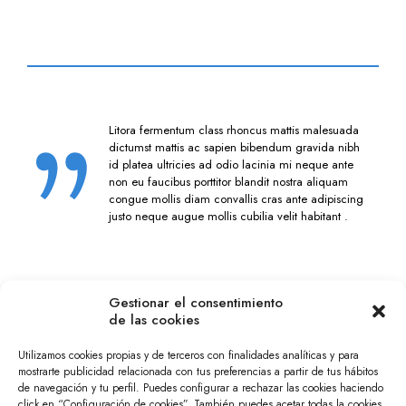
Litora fermentum class rhoncus mattis malesuada
dictumst mattis ac sapien bibendum gravida nibh
id platea ultricies ad odio lacinia mi neque ante
non eu faucibus porttitor blandit nostra aliquam
congue mollis diam convallis cras ante adipiscing
justo neque augue mollis cubilia velit habitant .
Gestionar el consentimiento
de las cookies
Utilizamos cookies propias y de terceros con finalidades analíticas y para
Lacus posuere ad eros luctus vehicula
mostrarte publicidad relacionada con tus preferencias a partir de tus hábitos
laoreet nec eget neque iaculis sollicitudin
de navegación y tu perfil. Puedes configurar a rechazar las cookies haciendo
augue odio in arcu quisque scelerisque
click en “Configuración de cookies”. También puedes acetar todas la cookies