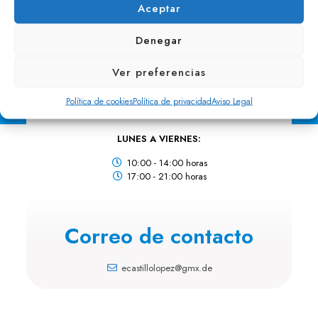
Aceptar
AV. VELÁZQUEZ 63
Denegar
Ver preferencias
Horario de atención
Política de cookies
Política de privacidad
Aviso Legal
LUNES A VIERNES:
10:00 - 14:00 horas
17:00 - 21:00 horas
Correo de contacto
ecastillolopez@gmx.de